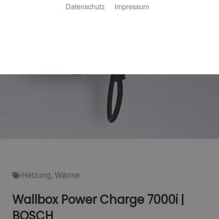
Datenschutz
Impressum
Heizung
,
Wärme
Wallbox Power Charge 7000i |
BOSCH