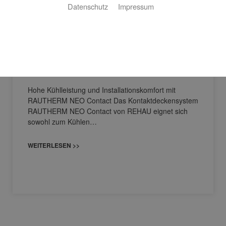
Datenschutz
Impressum
Kühl- und Heizdecke | REHAU
Hohe Kühlleistung und Installationskomfort mit
RAUTHERM NEO Contact Das Kontaktdeckensystem
RAUTHERM NEO Contact von REHAU eignet sich
sowohl zum Kühlen…
WEITERLESEN >>